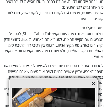
מגוון רחב של מוגבלויות. עמידה בהנחיות אלו מסייעת לנו להבטיח
כי האתר נגיש לכל האנשים:
אנשים עיוורים, אנשים עם לקויות מוטוריות, ליקוי ראייה, מוגבלות
קוגניטיבית ועוד
ניווט במקלדת:
יכולת לנווט באתר באמצעות מקשי Tab ו- Shit + Tab, להפעיל
תפריטים עם מקשי החצים, לסגור אותם באמצעות Esc, לחצני הדק
וקישורים באמצעות מקש Enter, לנווט בין רכיבי רדיו לתיבת סימון
באמצעות מקשי החצים, מלא אותם באמצעות מקש הרווח או מקש
Enter..
למרות המאמצים הטובים ביותר שלנו לאפשר לכל אחד להתאים את
האתר לצרכיו, עדיין עשויים להיות דפים או קטעים שאינם נגישים
במלואם, נמצאים בתהליך הנגשה או חסרים להם פיתרון טכנולוגי
+
הולם כדי להנגיש אותם.
ועדיין, אנו משפרים ללא הרף את הנגישות שלנו, מוסיפים, מעדכנים
ומשפרים את האפשרויות והתכונות שלה ופיתוח ואימוץ טכנולוגיות
חדשות.
כל זה נועד להגיע לרמת הנגישות האופטימלית, בעקבות התקדמות