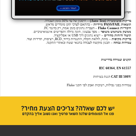
יתרונות עיקריים
בדיקות אוטומטיות (Auto Test)
– חיסכון של עד 30% בזמן העבודה.
תוצאות PASS/FAIL מיידיות
– בהתאם לערכי תקן מוגדרים מראש.
חיבוריות Fluke Connect
– העברת נתונים בזמן אמת, רק בדגמי FC.
ממשק משתמש משופר
– מסך צבעוני, חוגה גדולה ותפריטים אינטואיטיביים.
תיעוד ודוחות מהירים
– ייצוא נתונים דרך USB או אפליקציה.
בדיקות מקיפות
– מתח, לולאת תקלה, התנגדות בידוד, RCD, רציפות, תדירות ועוד.
עמידות גבוהה
– תכנון מוקשח לעבודה בתנאי שטח ובאתרי התקנה.
תקנים ועמידה בדרישות
IEC 60364
,
EN 61557
CAT III 500V
הגנת בטיחות
עמידות בפני נפילות, רטיבות ואבק לפי תקני Fluke
יש לכם שאלה? צריכים הצעת מחיר?
פנו אל המומחים שלנו! השאר פרטיך ואנו נשוב אליך בהקדם