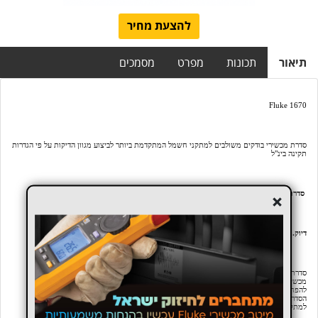
להצעת מחיר
תיאור
תכונות
מפרט
מסמכים
Fluke 1670
סדרת מכשירי בודקים משולבים למתקני חשמל המתקדמת ביותר לביצוע מגוון הדיקות על פי הגדרות
תקינה בינ"ל
סדרת בודקי התקנות – Fluke 1670 Series
+
דיוק. מהירות. אמינות.
סדרת
Fluke 1670
מציבה סטנדרט חדש לבדיקות התקנות חשמליות.
מכשירי הסדרה משלבים טכנולוגיה מתקדמת, תפעול פשוט ואוטומציה חכמה, כדי לחסוך זמן,
להפחית טעויות ולספק תוצאות מדויקות בהתאם לתקנים המחמירים ביותר.
הסדרה כוללת את הדגמים
Fluke 1673 FC
,
Fluke 1672
ו־
Fluke 1674 FC
, המתאימים
למתקינים, בודקים ומהנדסי חשמל בתעשייה ובתחזוקה.