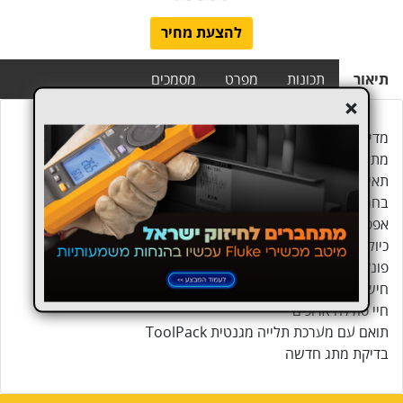
להצעת מחיר
תיאור
תכונות
מפרט
מסמכים
+
מדידת mA עם דיוק 0.015% ורזולוציה 0.001 mA
מתאם לחץ נקבה 1/8 NPT
תאימות עם גזים שאינם מתאכלים ונוזלים
בחר בין 11 יחידות מדידה הנדסיות שונות
אפס, מינימום, מקסימום, ופונקציות השהייה
כיול מכשירי P/I
פונקציית בדיקת מתג לחץ
חישוב % שגיאה של מדידות mA להחלטות עבר/נכשל מהירות
חיי סוללה ארוכים
תואם עם מערכת תלייה מגנטית ToolPack
בדיקת מתג חדשה