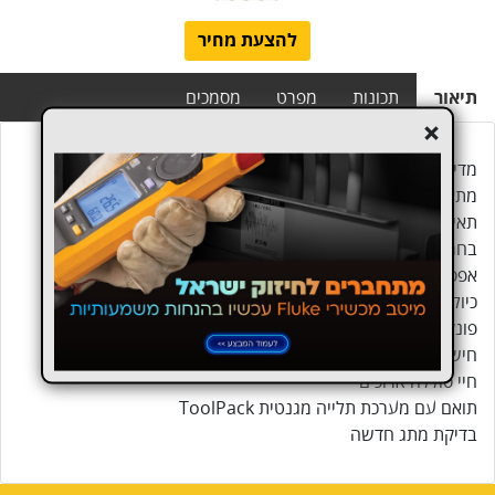
להצעת מחיר
תיאור
תכונות
מפרט
מסמכים
+
מדידת mA עם דיוק 0.015% ורזולוציה 0.001 mA
מתאם לחץ נקבה 1/8 NPT
תאימות עם גזים שאינם מתאכלים ונוזלים
בחר בין 11 יחידות מדידה הנדסיות שונות
אפס, מינימום, מקסימום, ופונקציות השהייה
כיול מכשירי P/I
פונקציית בדיקת מתג לחץ
חישוב % שגיאה של מדידות mA להחלטות עבר/נכשל מהירות
חיי סוללה ארוכים
תואם עם מערכת תלייה מגנטית ToolPack
בדיקת מתג חדשה