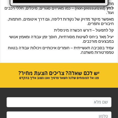
מתאים לגילוי דליפות במצבים שבהם
אין אפשרות להפעיל
לחץ
(non-pressurized) – כמו מארזים סגורים, מיכלים, חללי רכבים
ועוד.
מאפשר מיקוד מדויק של נקודות דליפה, גם דרך איטומים, חותמות,
חיבורים ותפרים.
קל לתפעול – דורש הכשרה מינימלית
יעיל מאד ביחס לשיטות מסורתיות, חוסך זמן עבודה ומאמץ אנושי
במבצעים מורכבים.
עמיד בסביבה תעשייתית – חומרים איכותיים ויכולות עבודה בטווח
טמפרטורות משתנה.
יש לכם שאלה? צריכים הצעת מחיר?
פנו אל המומחים שלנו! השאר פרטיך ואנו נשוב אליך בהקדם