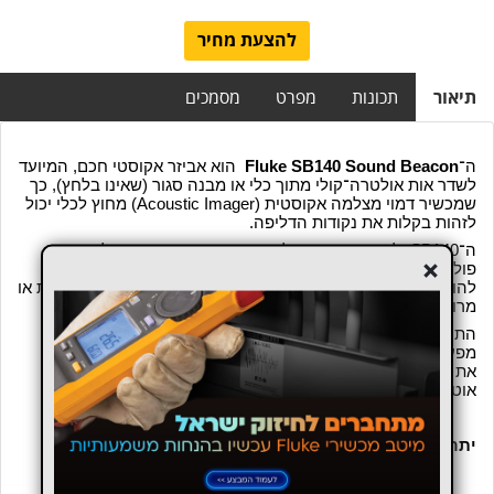
להצעת מחיר
תיאור
תכונות
מפרט
מסמכים
ה־
Fluke SB140 Sound Beacon
הוא אביזר אקוסטי חכם, המיועד
לשדר אות אולטרה־קולי מתוך כלי או מבנה סגור (שאינו בלחץ), כך
שמכשיר דמוי מצלמה אקוסטית (Acoustic Imager) מחוץ לכלי יכול
לזהות בקלות את נקודות הדליפה.
ה־SB140
לא מתחרה במצלמה — הוא עובד בצמוד אליה: הוא
+
פולט תדר אולטרה־קולי ב-40 kHz (±1.5 kHz),
שהינו תדר יעיל
להולכה באוויר במרחבים סגורים, ומשם האות "בורח" דרך חריגות או
מרווחים — שהמצלמה יכולה לאתר בצורה ויזואלית.
התהליך פשוט — מניחים את ה־Beacon
בתוך כלי או חדר סגור,
מפעילים את המצלמה האקוסטית מחוץ, עוברים בסריקה ומזהים
את נקודות הדליפה. במצב Beacon Mode המצלמה ממקדת
אוטומטית בתדר ה SB140.
יתרונות עיקריים