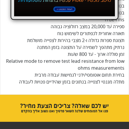
בנוי לעבודה בסביבה קיצונית/נפיצה - עמיד למים ואבק
בנוי לעמוד בנפילה מגובה 3 מטר (עם נרתיק)
True-rms
ספירה עד 20,000 במצב רזולוציה גבוהה
תאורה אחורית לכפתורים לשימוש נוח
תצוגת ספרות גדולה ו-2 מצבי בהירות לצפייה מושלמת
נרתיק מתהפך לשמירה על התצוגה בזמן המתנה
זמן סוללה ארוך - עד 800 שעות
Relative mode to remove test lead resistance from low
ohms measurements
בחירת תחום אוטומטי/ידני לגמישות עבודה מרבית
מתלה מגנטי לצפייה בנתונים בזמן שהידיים פנויות לעבודה
יש לכם שאלה? צריכים הצעת מחיר?
פנו אל המומחים שלנו! השאר פרטיך ואנו נשוב אליך בהקדם