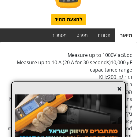
להצעת מחיר
תיאור
תכונות
מפרט
מסמכים
Measure up to 1000V ac&dc
Measure up to 10 A (20 A for 30 seconds)10,000 μF
capacitance range
תדר עד KHz200
רוחב פס מתח AC מורחב - 40Hz עד 30KHz
+
התנגדות, רציפות ובדיקת דיודה
Min/Max and average recording to capture variations
automatically
נק' קיצון - מינימום מקסימום
Unique function for accurate voltage and frequency
measurements on adjustable speed motor drives and
other electrically noisy equipment