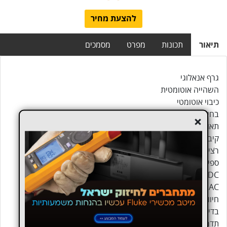
להצעת מחיר
תיאור
תכונות
מפרט
מסמכים
גרף אנאלוגי
השהייה אוטומטית
כיבוי אוטומטי
בחירת תחום אוטומטי
+
תאורת מסך
קיבוליות
רציפות
ספירה עד 6000
DC זרם - amps 10
AC זרם - amps 10
חיווי מתח מסוכן
בדיקת דיודה
תדר - 100