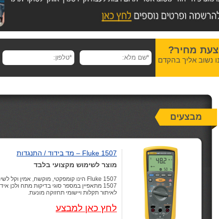
צעת מחיר?
ו נשוב אליך בהקדם
מבצעים
Fluke 1507 – מד בידוד / התנגדות
מוצר לשימוש מקצועי בלבד
Fluke 1507 הינו קומפקטי, מוקשח, אמין וקל לשימוש.
1507 מתאפיין במספר סוגי בדיקות מתח ולכן איד
לאיתור תקלות ויישומי תחזוקה מונעת.
לחץ כאן למבצע